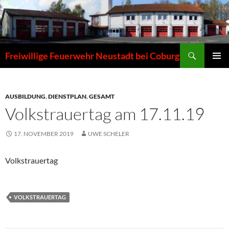
Zum
Inhalt
springen
Suchen
Freiwillige Feuerwehr Neustadt bei Coburg
PRIMÄR
MENÜ
AUSBILDUNG
,
DIENSTPLAN
,
GESAMT
Volkstrauertag am 17.11.19
17. NOVEMBER 2019
UWE SCHELER
Volkstrauertag
VOLKSTRAUERTAG