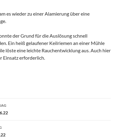
m es wieder zu einer Alamierung über eine
ge.
onnte der Grund für die Auslösung schnell
den. Ein heiß gelaufener Keilriemen an einer Mühle
ile löste eine leichte Rauchentwicklung aus. Auch hier
r Einsatz erforderlich.
avigation
RAG
06.22
G
.22