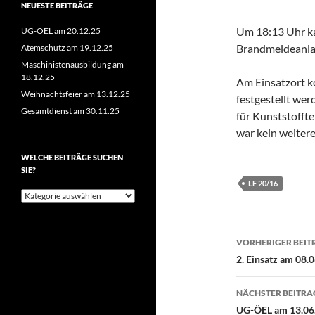
NEUESTE BEITRÄGE
Um 18:13 Uhr ka
UG-ÖEL am 20.12.25
Brandmeldeanla
Atemschutz am 19.12.25
Maschinistenausbildung am
18.12.25
Am Einsatzort k
Weihnachtsfeier am 13.12.25
festgestellt wer
Gesamtdienst am 30.11.25
für Kunststoffte
war kein weitere
WELCHE BEITRÄGE SUCHEN
SIE?
LF 20/16
Welche
Beiträge
suchen
Beitragsn
Sie?
VORHERIGER BEIT
2. Einsatz am 08.
NÄCHSTER BEITRA
UG-ÖEL am 13.06