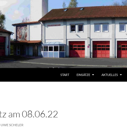
START
EINSÄTZE
AKTUELLES
atz am 08.06.22
UWE SCHELER