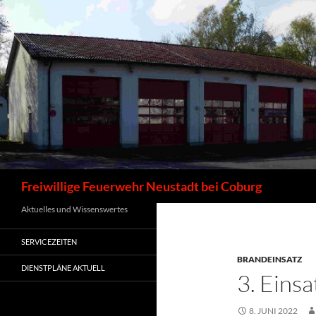
Zum
Inhalt
springen
Suchen
Freiwillige Feuerwehr Neustadt bei Coburg
Aktuelles und Wissenswertes
SERVICEZEITEN
BRANDEINSATZ
DIENSTPLÄNE AKTUELL
3. Eins
8. JUNI 2022