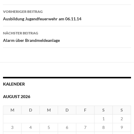
Beitragsnavigation
VORHERIGER BEITRAG
Ausbildung Jugendfeuerwehr am 06.11.14
NÄCHSTER BEITRAG
Alarm über Brandmeldeanlage
KALENDER
AUGUST 2026
M
D
M
D
F
S
S
1
2
3
4
5
6
7
8
9