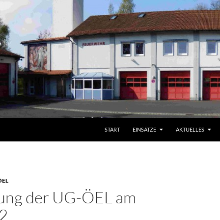
START
EINSÄTZE
AKTUELLES
ÖEL
dung der UG-ÖEL am
2