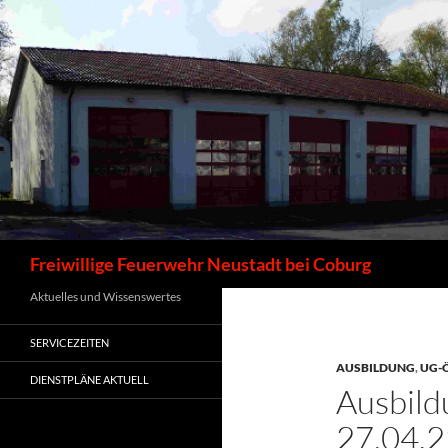
Zum
Inhalt
springen
Suchen
Freiwillige Feuerwehr Neustadt bei Coburg
Aktuelles und Wissenswertes
SERVICEZEITEN
AUSBILDUNG
,
UG-
DIENSTPLÄNE AKTUELL
Ausbil
27.04.2