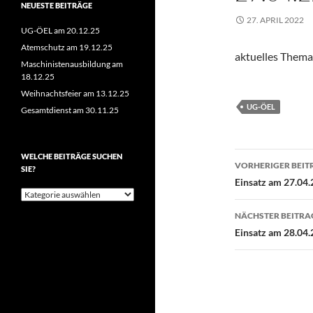
NEUESTE BEITRÄGE
27. APRIL 2022
UG-ÖEL am 20.12.25
Atemschutz am 19.12.25
aktuelles Thema
Maschinistenausbildung am
18.12.25
Weihnachtsfeier am 13.12.25
UG-ÖEL
Gesamtdienst am 30.11.25
Beitragsn
WELCHE BEITRÄGE SUCHEN
VORHERIGER BEIT
SIE?
Einsatz am 27.04.
Welche
Beiträge
NÄCHSTER BEITRA
suchen
Sie?
Einsatz am 28.04.