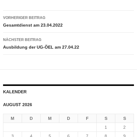
Beitragsnavigation
VORHERIGER BEITRAG
Gesamtdienst am 23.04.2022
NÄCHSTER BEITRAG
Ausbildung der UG-ÖEL am 27.04.22
KALENDER
AUGUST 2026
M
D
M
D
F
S
S
1
2
3
4
5
6
7
8
9