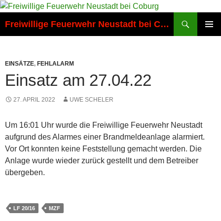
Zum
Inhalt
Suchen
Freiwillige Feuerwehr Neustadt bei Coburg
springen
PRIMÄR
MENÜ
EINSÄTZE
,
FEHLALARM
Einsatz am 27.04.22
27. APRIL 2022
UWE SCHELER
Um 16:01 Uhr wurde die Freiwillige Feuerwehr Neustadt
aufgrund des Alarmes einer Brandmeldeanlage alarmiert.
Vor Ort konnten keine Feststellung gemacht werden. Die
Anlage wurde wieder zurück gestellt und dem Betreiber
übergeben.
LF 20/16
MZF