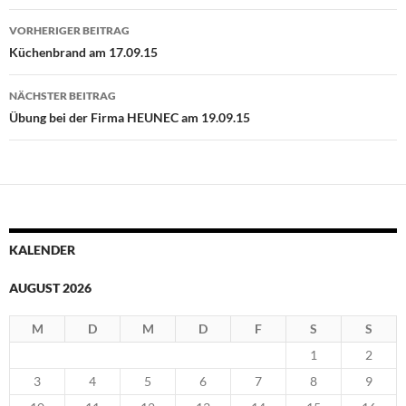
Beitragsnavigation
VORHERIGER BEITRAG
Küchenbrand am 17.09.15
NÄCHSTER BEITRAG
Übung bei der Firma HEUNEC am 19.09.15
KALENDER
AUGUST 2026
M
D
M
D
F
S
S
1
2
3
4
5
6
7
8
9