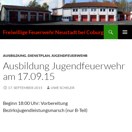
Zum
Inhalt
springen
Suchen
Freiwillige Feuerwehr Neustadt bei Coburg
PRIMÄR
MENÜ
AUSBILDUNG
,
DIENSTPLAN
,
JUGENDFEUERWEHR
Ausbildung Jugendfeuerwehr
am 17.09.15
17. SEPTEMBER 2015
UWE SCHELER
Beginn 18:00 Uhr: Vorbereitung
Bezirksjugendleistungsmarsch (nur B-Teil)