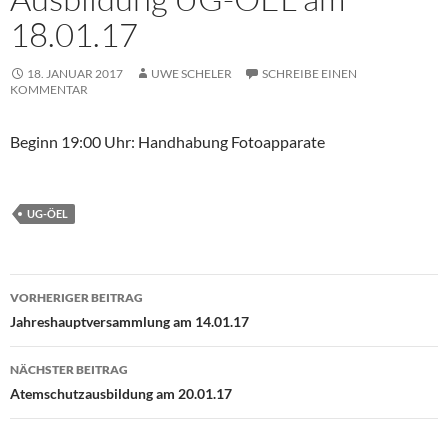
18.01.17
18. JANUAR 2017
UWE SCHELER
SCHREIBE EINEN
KOMMENTAR
Beginn 19:00 Uhr: Handhabung Fotoapparate
UG-ÖEL
Beitragsnavigation
VORHERIGER BEITRAG
Jahreshauptversammlung am 14.01.17
NÄCHSTER BEITRAG
Atemschutzausbildung am 20.01.17