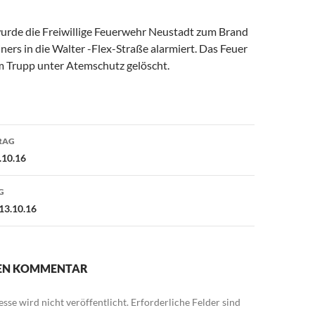
rde die Freiwillige Feuerwehr Neustadt zum Brand
ners in die Walter -Flex-Straße alarmiert. Das Feuer
 Trupp unter Atemschutz gelöscht.
avigation
RAG
.10.16
G
13.10.16
NEN KOMMENTAR
sse wird nicht veröffentlicht.
Erforderliche Felder sind