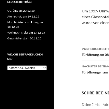
NEUESTE BEITRÄGE
Um 19:09 Uhr wu
UG-ÖEL am 20.12.25
eines Glascontai
Atemschutz am 19.12.25
wurde von einem
Maschinistenausbildung am
18.12.25
Weihnachtsfeier am 13.12.25
Gesamtdienst am 30.11.25
Beitragsn
VORHERIGER BEIT
Türöffnung am 08
WELCHE BEITRÄGE SUCHEN
SIE?
NÄCHSTER BEITRA
Welche
Beiträge
Türöffnungen am 
suchen
Sie?
SCHREIBE EI
Deine E-Mail-Adre