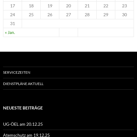
17
18
19
20
21
22
23
24
25
26
27
28
29
30
31
« Jan.
SERVICEZEITEN
DIENSTPLÄNE AKTUELL
NEUESTE BEITRÄGE
UG-ÖEL am 20.12.25
Atemschutz am 19.12.25