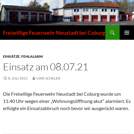
Zum
Inhalt
springen
Suchen
Freiwillige Feuerwehr Neustadt bei Coburg
PRIMÄR
MENÜ
EINSÄTZE
,
FEHLALARM
Einsatz am 08.07.21
8. JULI 2021
UWE SCHELER
Die Freiwillige Feuerwehr Neustadt bei Coburg wurde um
11:40 Uhr wegen einer „Wohnungsöfffnung akut“ alarmiert. Es
erfolgte ein Einsatzabbruch noch bevor wir ausgerückt waren.