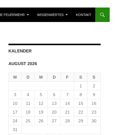
IE FEUERWEHR
WISSENWERTES
KONTAKT
KALENDER
AUGUST 2026
M
D
M
D
F
S
S
1
2
3
4
5
6
7
8
9
10
11
12
13
14
15
16
17
18
19
20
21
22
23
24
25
26
27
28
29
30
31