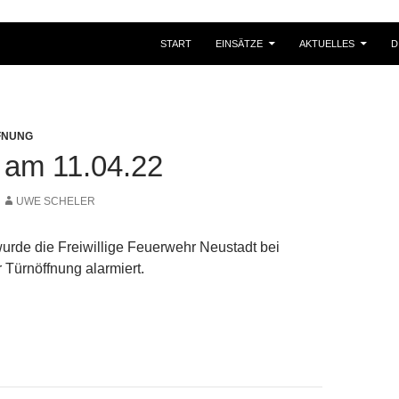
START
EINSÄTZE
AKTUELLES
D
FNUNG
 am 11.04.22
UWE SCHELER
urde die Freiwillige Feuerwehr Neustadt bei
 Türnöffnung alarmiert.