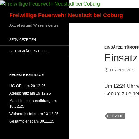
Zum
Inhalt
Suchen
Freiwillige Feuerwehr Neustadt bei Coburg
springen
Aktuelles und Wissenswertes
SERVICEZEITEN
EINSÄTZE
,
TÜRÖF
DIENSTPLÄNE AKTUELL
Einsatz
11. APRIL 2022
NEUESTE BEITRÄGE
Um 12:24 Uhr w
UG-ÖEL am 20.12.25
Coburg zu einer
Atemschutz am 19.12.25
Maschinistenausbildung am
18.12.25
Weihnachtsfeier am 13.12.25
LF 20/16
Gesamtdienst am 30.11.25