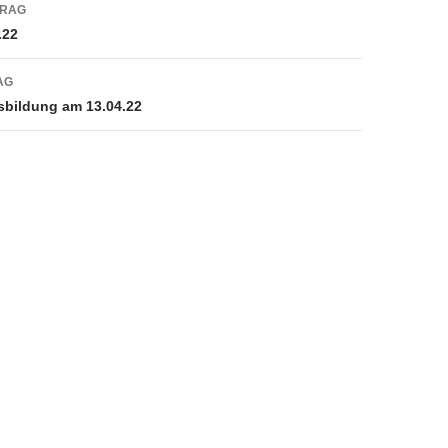
navigation
TRAG
.22
AG
sbildung am 13.04.22