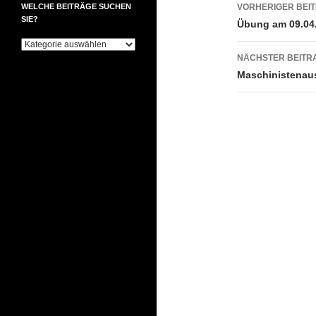
Beitrags
WELCHE BEITRÄGE SUCHEN
VORHERIGER BEI
SIE?
Übung am 09.04
Welche
Beiträge
NÄCHSTER BEITR
suchen
Maschinistenau
Sie?