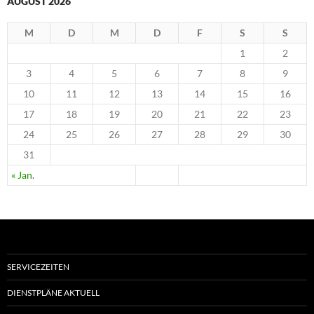
AUGUST 2026
M
D
M
D
F
S
S
1
2
3
4
5
6
7
8
9
10
11
12
13
14
15
16
17
18
19
20
21
22
23
24
25
26
27
28
29
30
31
« Jan.
SERVICEZEITEN
DIENSTPLÄNE AKTUELL