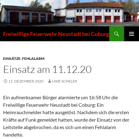
Zum
Inhalt
springen
Suchen
Freiwillige Feuerwehr Neustadt bei Coburg
PRIMÄR
MENÜ
EINSÄTZE
,
FEHLALARM
Einsatz am 11.12.20
11. DEZEMBER 2020
UWE SCHELER
Ein aufmerksamer Bürger alarmierte um 16:58 Uhr die
Freiwillige Feuerwehr Neustadt bei Coburg: Ein
Heimrauchmelder hatte ausgelöst. Nachdem sich die ersten
Kräfte auf Funk gemeldet hatten, wurde der Einsatz von der
Leitstelle abgebrochen, da es sich um einen Fehlalarm
handelte.