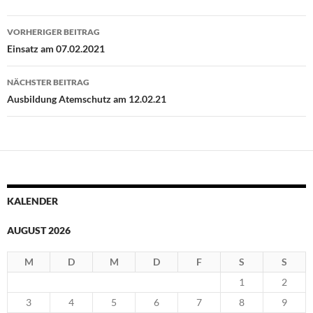
Beitragsnavigation
VORHERIGER BEITRAG
Einsatz am 07.02.2021
NÄCHSTER BEITRAG
Ausbildung Atemschutz am 12.02.21
KALENDER
AUGUST 2026
M
D
M
D
F
S
S
1
2
3
4
5
6
7
8
9