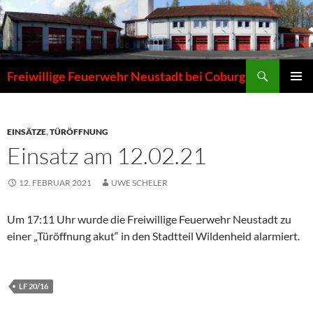
Zum
Inhalt
springen
Suchen
Freiwillige Feuerwehr Neustadt bei Coburg
PRIMÄR
MENÜ
EINSÄTZE
,
TÜRÖFFNUNG
Einsatz am 12.02.21
12. FEBRUAR 2021
UWE SCHELER
Um 17:11 Uhr wurde die Freiwillige Feuerwehr Neustadt zu
einer „Türöffnung akut“ in den Stadtteil Wildenheid alarmiert.
LF 20/16