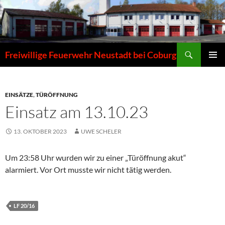
Zum
Inhalt
springen
Suchen
Freiwillige Feuerwehr Neustadt bei Coburg
PRIMÄR
MENÜ
EINSÄTZE
,
TÜRÖFFNUNG
Einsatz am 13.10.23
13. OKTOBER 2023
UWE SCHELER
Um 23:58 Uhr wurden wir zu einer „Türöffnung akut“
alarmiert. Vor Ort musste wir nicht tätig werden.
LF 20/16