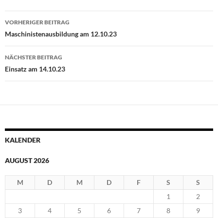
Beitragsnavigation
VORHERIGER BEITRAG
Maschinistenausbildung am 12.10.23
NÄCHSTER BEITRAG
Einsatz am 14.10.23
KALENDER
AUGUST 2026
M
D
M
D
F
S
S
1
2
3
4
5
6
7
8
9