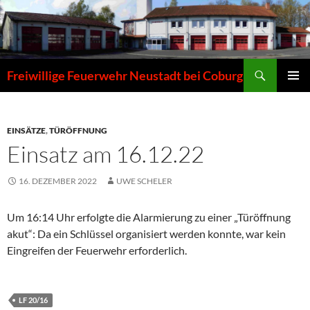
Zum
Inhalt
springen
Suchen
Freiwillige Feuerwehr Neustadt bei Coburg
PRIMÄR
MENÜ
EINSÄTZE
,
TÜRÖFFNUNG
Einsatz am 16.12.22
16. DEZEMBER 2022
UWE SCHELER
Um 16:14 Uhr erfolgte die Alarmierung zu einer „Türöffnung
akut“: Da ein Schlüssel organisiert werden konnte, war kein
Eingreifen der Feuerwehr erforderlich.
LF 20/16