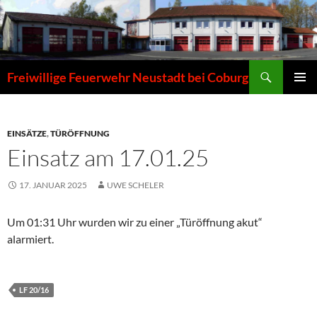
Zum
Inhalt
springen
Suchen
Freiwillige Feuerwehr Neustadt bei Coburg
PRIMÄR
MENÜ
EINSÄTZE
,
TÜRÖFFNUNG
Einsatz am 17.01.25
17. JANUAR 2025
UWE SCHELER
Um 01:31 Uhr wurden wir zu einer „Türöffnung akut“
alarmiert.
LF 20/16