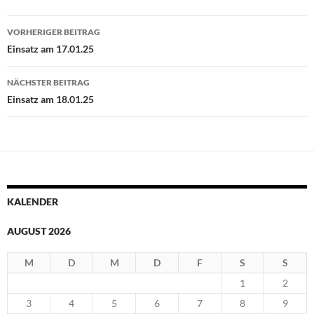
Beitragsnavigation
VORHERIGER BEITRAG
Einsatz am 17.01.25
NÄCHSTER BEITRAG
Einsatz am 18.01.25
KALENDER
AUGUST 2026
M
D
M
D
F
S
S
1
2
3
4
5
6
7
8
9