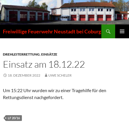
Zum
Inhalt
springen
Suchen
Freiwillige Feuerwehr Neustadt bei Coburg
PRIMÄR
MENÜ
DREHLEITERRETTUNG
,
EINSÄTZE
Einsatz am 18.12.22
18. DEZEMBER 2022
UWE SCHELER
Um 15:22 Uhr wurden wir zu einer Tragehilfe für den
Rettungsdienst nachgefordert.
LF 20/16