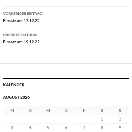
Beitragsnavigation
VORHERIGER BEITRAG
Einsatz am 17.12.22
NÄCHSTER BEITRAG
Einsatz am 19.12.22
KALENDER
AUGUST 2026
M
D
M
D
F
S
S
1
2
3
4
5
6
7
8
9