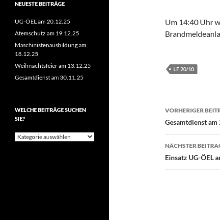
NEUESTE BEITRÄGE
Um 14:40 Uhr wu
UG-ÖEL am 20.12.25
Brandmeldeanlag
Atemschutz am 19.12.25
Maschinistenausbildung am
18.12.25
Weihnachtsfeier am 13.12.25
LF 20/10
Gesamtdienst am 30.11.25
Beitragsn
WELCHE BEITRÄGE SUCHEN
VORHERIGER BEIT
SIE?
Gesamtdienst am 
Welche
Beiträge
NÄCHSTER BEITRA
suchen
Einsatz UG-ÖEL a
Sie?