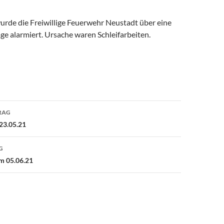
rde die Freiwillige Feuerwehr Neustadt über eine
e alarmiert. Ursache waren Schleifarbeiten.
avigation
RAG
23.05.21
G
m 05.06.21