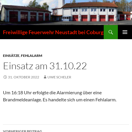
Zum
Inhalt
springen
Suchen
Freiwillige Feuerwehr Neustadt bei Coburg
PRIMÄR
MENÜ
EINSÄTZE
,
FEHLALARM
Einsatz am 31.10.22
31. OKTOBER 2022
UWE SCHELER
Um 16:18 Uhr erfolgte die Alarmierung über eine
Brandmeldeanlage. Es handelte sich um einen Fehlalarm.
Beitragsnavigation
VORHERIGER BEITRAG