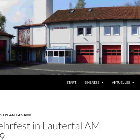
START
EINSÄTZE
AKTUELLES
NSTPLAN
,
GESAMT
hrfest in Lautertal AM
9