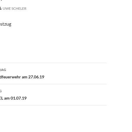
UWE SCHELER
estzug
avigation
RAG
dfeuerwehr am 27.06.19
G
EL am 01.07.19