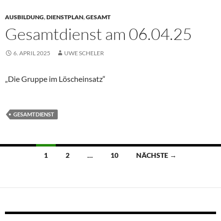
AUSBILDUNG
,
DIENSTPLAN
,
GESAMT
Gesamtdienst am 06.04.25
6. APRIL 2025
UWE SCHELER
„Die Gruppe im Löscheinsatz“
GESAMTDIENST
Beitragsnavigation
1
2
…
10
NÄCHSTE →