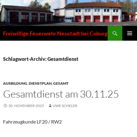
Zum
Inhalt
springen
Suchen
Freiwillige Feuerwehr Neustadt bei Coburg
PRIMÄR
MENÜ
Schlagwort-Archiv: Gesamtdienst
AUSBILDUNG
,
DIENSTPLAN
,
GESAMT
Gesamtdienst am 30.11.25
30. NOVEMBER 2025
UWE SCHELER
Fahrzeugkunde LF20 / RW2