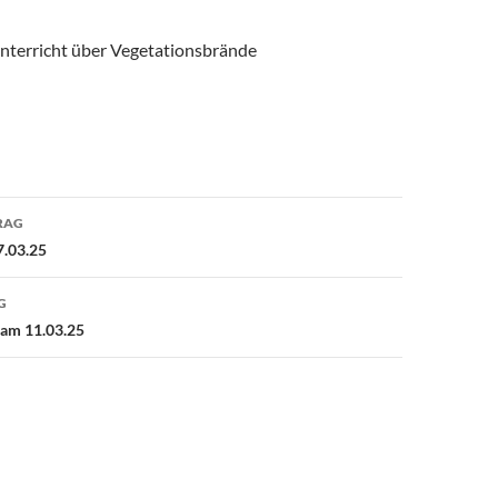
terricht über Vegetationsbrände
avigation
RAG
.03.25
G
am 11.03.25