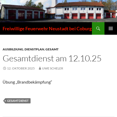
Zum
Inhalt
springen
Suchen
Freiwillige Feuerwehr Neustadt bei Coburg
PRIMÄR
MENÜ
AUSBILDUNG
,
DIENSTPLAN
,
GESAMT
Gesamtdienst am 12.10.25
12. OKTOBER 2025
UWE SCHELER
Übung „Brandbekämpfung“
GESAMTDIENST