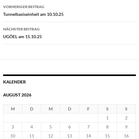
Beitragsnavigation
VORHERIGER BEITRAG
Tunnelbasiseinheit am 10.10.25
NÄCHSTER BEITRAG
UGÖEL am 15.10.25
KALENDER
AUGUST 2026
M
D
M
D
F
S
S
1
2
3
4
5
6
7
8
9
10
11
12
13
14
15
16