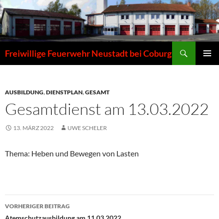
Zum
Inhalt
springen
Suchen
Freiwillige Feuerwehr Neustadt bei Coburg
PRIMÄR
MENÜ
AUSBILDUNG
,
DIENSTPLAN
,
GESAMT
Gesamtdienst am 13.03.2022
13. MÄRZ 2022
UWE SCHELER
Thema: Heben und Bewegen von Lasten
Beitragsnavigation
VORHERIGER BEITRAG
Atemschutzausbildung am 11.03.2022