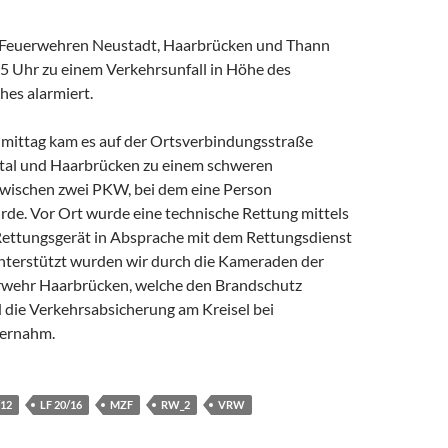
n Feuerwehren Neustadt, Haarbrücken und Thann
 Uhr zu einem Verkehrsunfall in Höhe des
hes alarmiert.
ittag kam es auf der Ortsverbindungsstraße
tal und Haarbrücken zu einem schweren
zwischen zwei PKW, bei dem eine Person
de. Vor Ort wurde eine technische Rettung mittels
ettungsgerät in Absprache mit dem Rettungsdienst
nterstützt wurden wir durch die Kameraden der
erwehr Haarbrücken, welche den Brandschutz
d die Verkehrsabsicherung am Kreisel bei
ernahm.
/12
LF 20/16
MZF
RW_2
VRW