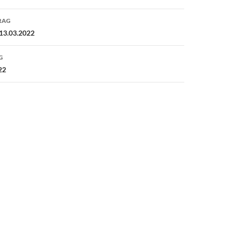
avigation
RAG
13.03.2022
G
22