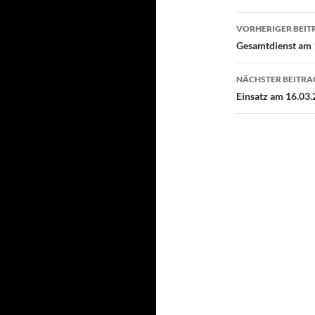
Beitragsn
VORHERIGER BEIT
Gesamtdienst am 
NÄCHSTER BEITRA
Einsatz am 16.03.