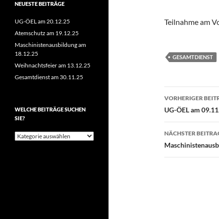
NEUESTE BEITRÄGE
Teilnahme am Vo
UG-ÖEL am 20.12.25
Atemschutz am 19.12.25
Maschinistenausbildung am
18.12.25
GESAMTDIENST
Weihnachtsfeier am 13.12.25
Gesamtdienst am 30.11.25
Beitragsn
VORHERIGER BEIT
UG-ÖEL am 09.11
WELCHE BEITRÄGE SUCHEN
SIE?
NÄCHSTER BEITRA
Welche
Beiträge
Maschinistenausb
suchen
Sie?