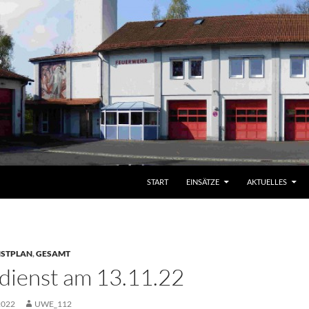
START
EINSÄTZE
AKTUELLES
NSTPLAN
,
GESAMT
ienst am 13.11.22
2022
UWE_112