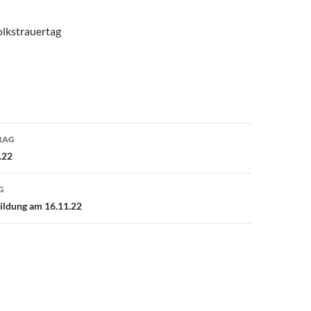
lkstrauertag
avigation
RAG
.22
G
ildung am 16.11.22