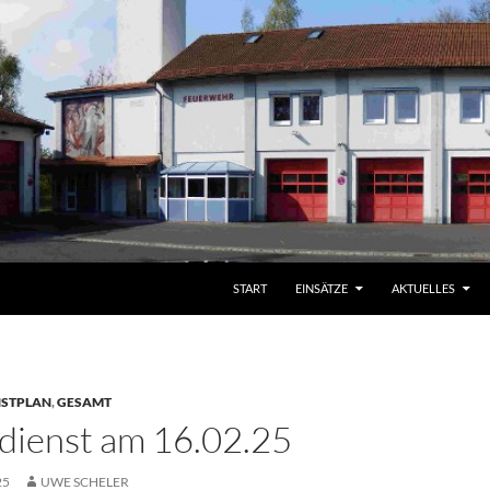
START
EINSÄTZE
AKTUELLES
NSTPLAN
,
GESAMT
ienst am 16.02.25
25
UWE SCHELER