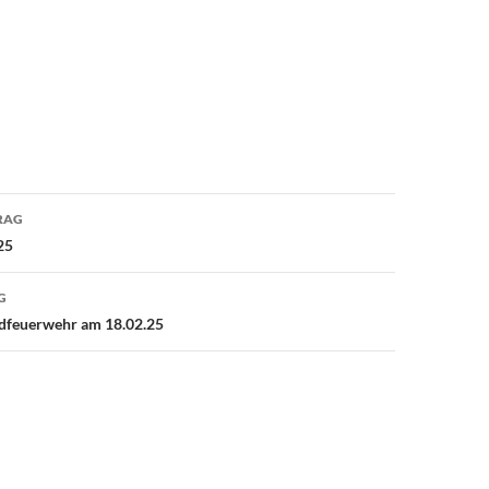
avigation
RAG
25
G
dfeuerwehr am 18.02.25