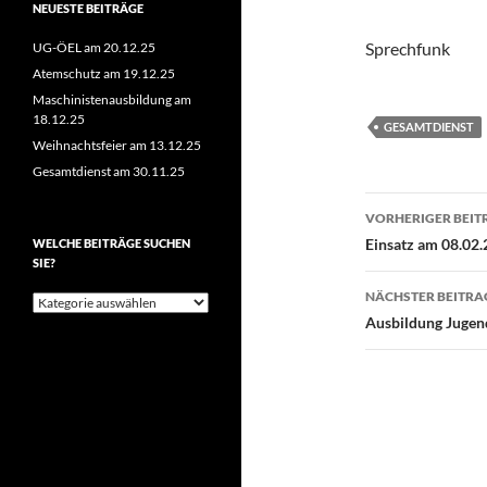
NEUESTE BEITRÄGE
Sprechfunk
UG-ÖEL am 20.12.25
Atemschutz am 19.12.25
Maschinistenausbildung am
18.12.25
GESAMTDIENST
Weihnachtsfeier am 13.12.25
Gesamtdienst am 30.11.25
Beitragsn
VORHERIGER BEIT
Einsatz am 08.02.
WELCHE BEITRÄGE SUCHEN
SIE?
NÄCHSTER BEITRA
Welche
Beiträge
Ausbildung Jugen
suchen
Sie?