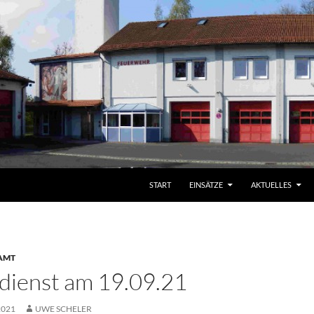
START
EINSÄTZE
AKTUELLES
AMT
ienst am 19.09.21
2021
UWE SCHELER