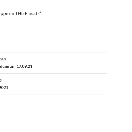
ppe im THL-Einsatz“
avigation
RAG
dung am 17.09.21
G
.2021