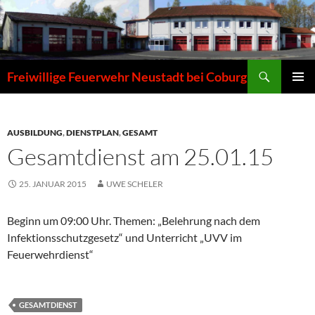
Zum
Inhalt
springen
Suchen
Freiwillige Feuerwehr Neustadt bei Coburg
PRIMÄR
MENÜ
AUSBILDUNG
,
DIENSTPLAN
,
GESAMT
Gesamtdienst am 25.01.15
25. JANUAR 2015
UWE SCHELER
Beginn um 09:00 Uhr. Themen: „Belehrung nach dem
Infektionsschutzgesetz“ und Unterricht „UVV im
Feuerwehrdienst“
GESAMTDIENST