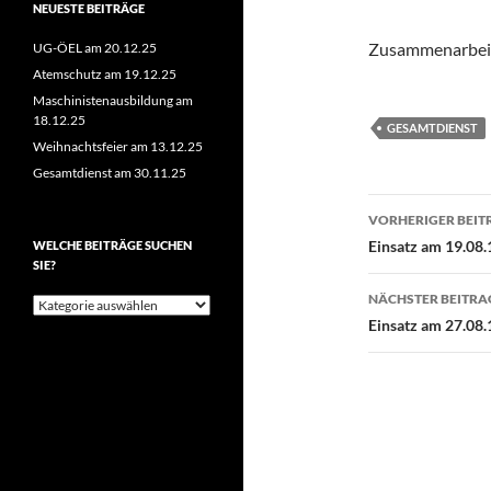
NEUESTE BEITRÄGE
Zusammenarbei
UG-ÖEL am 20.12.25
Atemschutz am 19.12.25
Maschinistenausbildung am
18.12.25
GESAMTDIENST
Weihnachtsfeier am 13.12.25
Gesamtdienst am 30.11.25
Beitragsn
VORHERIGER BEIT
Einsatz am 19.08.
WELCHE BEITRÄGE SUCHEN
SIE?
NÄCHSTER BEITRA
Welche
Beiträge
Einsatz am 27.08.
suchen
Sie?