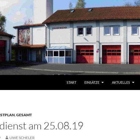
START
EINSÄTZE
AKTUELLES
NSTPLAN
,
GESAMT
ienst am 25.08.19
9
UWE SCHELER