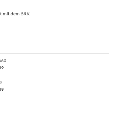
t mit dem BRK
avigation
RAG
19
G
19