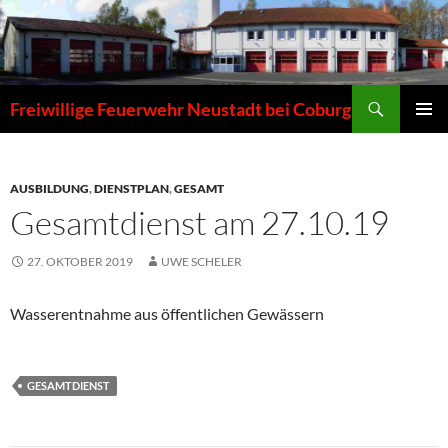
Zum
Inhalt
springen
Suchen
Freiwillige Feuerwehr Neustadt bei Coburg
PRIMÄR
MENÜ
AUSBILDUNG
,
DIENSTPLAN
,
GESAMT
Gesamtdienst am 27.10.19
27. OKTOBER 2019
UWE SCHELER
Wasserentnahme aus öffentlichen Gewässern
GESAMTDIENST