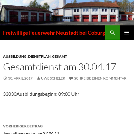
Zum
Inhalt
springen
Suchen
Freiwillige Feuerwehr Neustadt bei Coburg
PRIMÄR
MENÜ
AUSBILDUNG
,
DIENSTPLAN
,
GESAMT
Gesamtdienst am 30.04.17
30. APRIL 2017
UWE SCHELER
SCHREIBE EINEN KOMMENTAR
33030Ausbildungsbeginn: 09:00 Uhr
Beitragsnavigation
VORHERIGER BEITRAG
Jugendfeuerwehr am 27.04.17