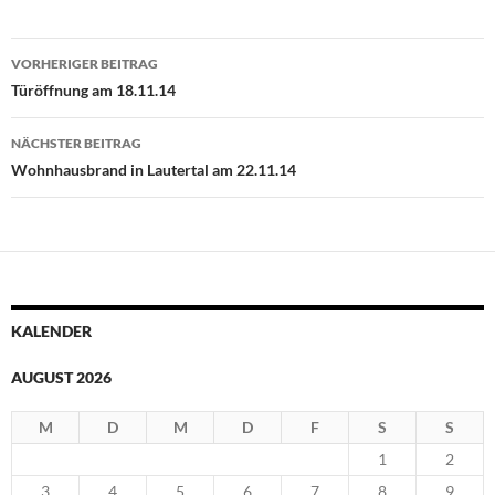
Beitragsnavigation
VORHERIGER BEITRAG
Türöffnung am 18.11.14
NÄCHSTER BEITRAG
Wohnhausbrand in Lautertal am 22.11.14
KALENDER
AUGUST 2026
M
D
M
D
F
S
S
1
2
3
4
5
6
7
8
9