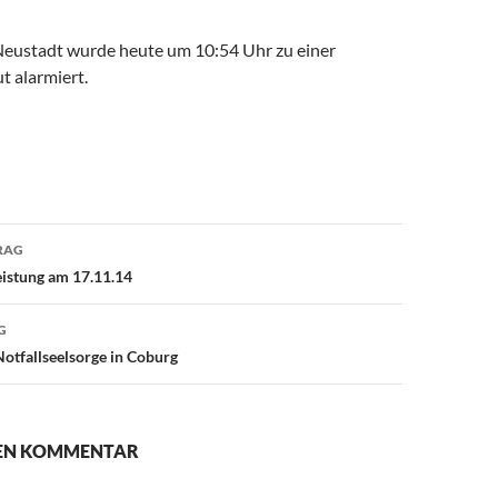
eustadt wurde heute um 10:54 Uhr zu einer
t alarmiert.
avigation
RAG
eistung am 17.11.14
G
Notfallseelsorge in Coburg
NEN KOMMENTAR