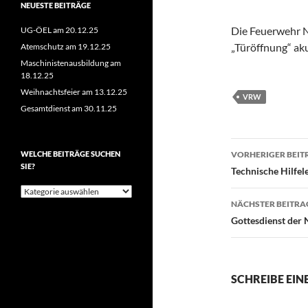
NEUESTE BEITRÄGE
Die Feuerwehr N
UG-ÖEL am 20.12.25
„Türöffnung“ aku
Atemschutz am 19.12.25
Maschinistenausbildung am
18.12.25
Weihnachtsfeier am 13.12.25
VRW
Gesamtdienst am 30.11.25
Beitragsn
WELCHE BEITRÄGE SUCHEN
VORHERIGER BEIT
SIE?
Technische Hilfel
Welche
Beiträge
NÄCHSTER BEITRA
suchen
Gottesdienst der 
Sie?
SCHREIBE EI