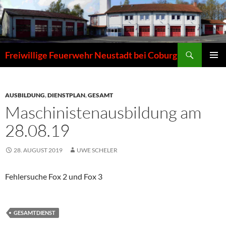
Zum
Inhalt
springen
Suchen
Freiwillige Feuerwehr Neustadt bei Coburg
PRIMÄR
MENÜ
AUSBILDUNG
,
DIENSTPLAN
,
GESAMT
Maschinistenausbildung am
28.08.19
28. AUGUST 2019
UWE SCHELER
Fehlersuche Fox 2 und Fox 3
GESAMTDIENST