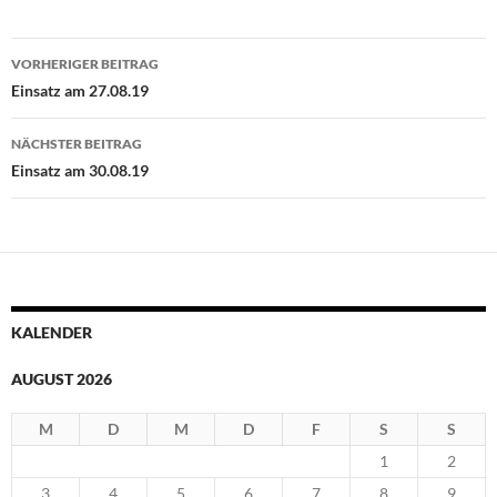
Beitragsnavigation
VORHERIGER BEITRAG
Einsatz am 27.08.19
NÄCHSTER BEITRAG
Einsatz am 30.08.19
KALENDER
AUGUST 2026
M
D
M
D
F
S
S
1
2
3
4
5
6
7
8
9