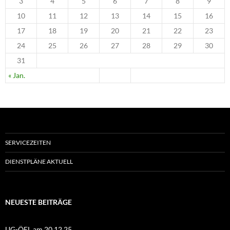
3
4
5
6
7
8
9
10
11
12
13
14
15
16
17
18
19
20
21
22
23
24
25
26
27
28
29
30
31
« Jan.
SERVICEZEITEN
DIENSTPLÄNE AKTUELL
NEUESTE BEITRÄGE
UG-ÖEL am 20.12.25