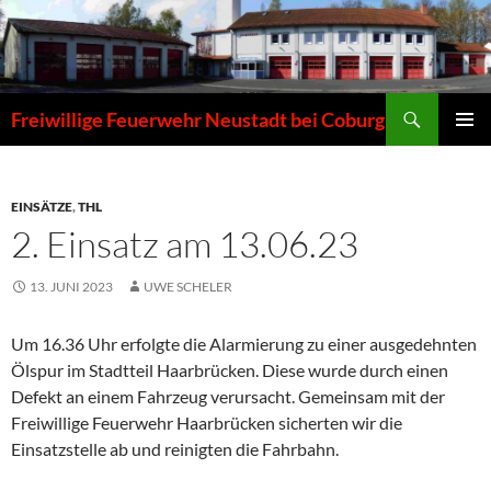
Zum
Inhalt
springen
Suchen
Freiwillige Feuerwehr Neustadt bei Coburg
PRIMÄR
MENÜ
EINSÄTZE
,
THL
2. Einsatz am 13.06.23
13. JUNI 2023
UWE SCHELER
Um 16.36 Uhr erfolgte die Alarmierung zu einer ausgedehnten
Ölspur im Stadtteil Haarbrücken. Diese wurde durch einen
Defekt an einem Fahrzeug verursacht. Gemeinsam mit der
Freiwillige Feuerwehr Haarbrücken sicherten wir die
Einsatzstelle ab und reinigten die Fahrbahn.