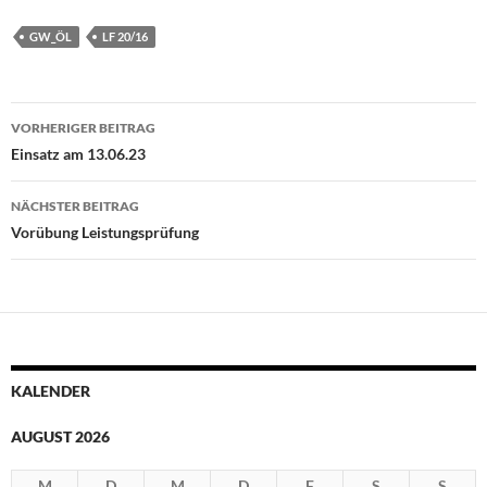
GW_ÖL
LF 20/16
Beitragsnavigation
VORHERIGER BEITRAG
Einsatz am 13.06.23
NÄCHSTER BEITRAG
Vorübung Leistungsprüfung
KALENDER
AUGUST 2026
M
D
M
D
F
S
S