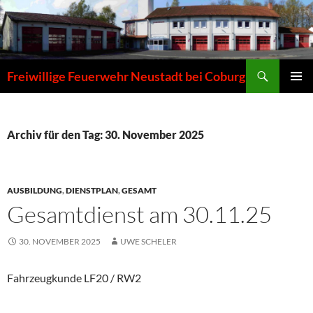
Zum
Inhalt
springen
Suchen
Freiwillige Feuerwehr Neustadt bei Coburg
PRIMÄR
MENÜ
Archiv für den Tag: 30. November 2025
AUSBILDUNG
,
DIENSTPLAN
,
GESAMT
Gesamtdienst am 30.11.25
30. NOVEMBER 2025
UWE SCHELER
Fahrzeugkunde LF20 / RW2