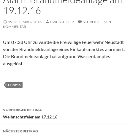
19.12.16
19. DEZEMBER 2016
UWE SCHELER
SCHREIBE EINEN
KOMMENTAR
Um 07:38 Uhr zu wurde die Freiwillige Feuerwehr Neustadt
von der Brandmeldeanlage eines Einkaufsmarktes alarmiert.
Die Brandmeldeanlage hat aufgrund Wasserdampfes
ausgelöst.
LF 20/16
Beitragsnavigation
VORHERIGER BEITRAG
Weihnachtsfeier am 17.12.16
NÄCHSTER BEITRAG