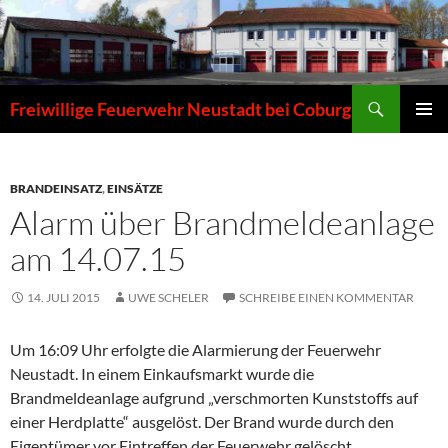
Zum
Inhalt
springen
Suchen
Freiwillige Feuerwehr Neustadt bei Coburg
PRIMÄR
MENÜ
BRANDEINSATZ
,
EINSÄTZE
Alarm über Brandmeldeanlage
am 14.07.15
14. JULI 2015
UWE SCHELER
SCHREIBE EINEN KOMMENTAR
Um 16:09 Uhr erfolgte die Alarmierung der Feuerwehr
Neustadt. In einem Einkaufsmarkt wurde die
Brandmeldeanlage aufgrund „verschmorten Kunststoffs auf
einer Herdplatte“ ausgelöst. Der Brand wurde durch den
Eigentümer vor Eintreffen der Feuerwehr gelöscht.