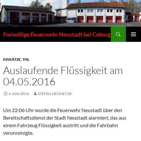
Zum
Inhalt
springen
Suchen
Freiwillige Feuerwehr Neustadt bei Coburg
PRIMÄR
MENÜ
EINSÄTZE
,
THL
Auslaufende Flüssigkeit am
04.05.2016
4. MAI 2016
STEFAN HENNECKE
Um 22:06 Uhr wurde die Feuerwehr Neustadt über den
Bereitschaftsdienst der Stadt Neustadt alarmiert, das aus
einem Fahrzeug Flüssigkeit austritt und die Fahrbahn
verunreinigte.