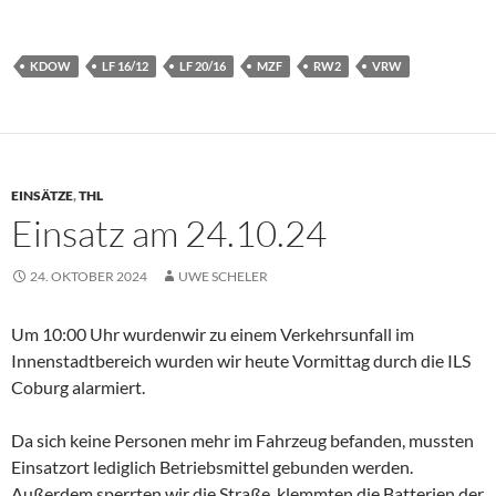
KDOW
LF 16/12
LF 20/16
MZF
RW2
VRW
EINSÄTZE
,
THL
Einsatz am 24.10.24
24. OKTOBER 2024
UWE SCHELER
Um 10:00 Uhr wurdenwir zu einem Verkehrsunfall im
Innenstadtbereich wurden wir heute Vormittag durch die ILS
Coburg alarmiert.
Da sich keine Personen mehr im Fahrzeug befanden, mussten
Einsatzort lediglich Betriebsmittel gebunden werden.
Außerdem sperrten wir die Straße, klemmten die Batterien der