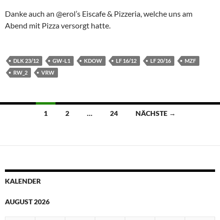
Danke auch an @erol’s Eiscafe & Pizzeria, welche uns am
Abend mit Pizza versorgt hatte.
DLK 23/12
GW-L1
KDOW
LF 16/12
LF 20/16
MZF
RW_2
VRW
Beitragsnavigation
1
2
…
24
NÄCHSTE →
KALENDER
AUGUST 2026