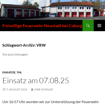
Zum
Inhalt
springen
Suchen
Freiwillige Feuerwehr Neustadt bei Coburg
PRIMÄR
MENÜ
Schlagwort-Archiv: VRW
Vorausrüstwagen
EINSÄTZE
,
THL
Einsatz am 07.08.25
7. AUGUST 2025
UWE SCHELER
Um 16:57 Uhr wurden wir zur Unterstützung der Feuerwehr