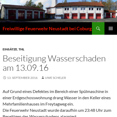
Zum
Inhalt
springen
Suchen
Freiwillige Feuerwehr Neustadt bei Coburg
PRIMÄR
MENÜ
EINSÄTZE
,
THL
Beseitigung Wasserschaden
am 13.09.16
13. SEPTEMBER 2016
UWE SCHELER
Auf Grund eines Defektes im Bereich einer Spülmaschine in
einer Erdgeschosswohnung drang Wasser in den Keller eines
Mehrfamilienhauses im Freytagweg ein.
Die Feuerwehr Neustadt wurde daraufhin um 23:48 Uhr zum
Beseitigen des Wasserschadens alarmiert.