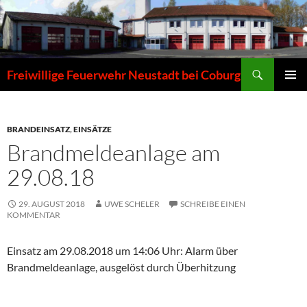
Zum
Inhalt
springen
Suchen
Freiwillige Feuerwehr Neustadt bei Coburg
PRIMÄR
MENÜ
BRANDEINSATZ
,
EINSÄTZE
Brandmeldeanlage am
29.08.18
29. AUGUST 2018
UWE SCHELER
SCHREIBE EINEN
KOMMENTAR
Einsatz am 29.08.2018 um 14:06 Uhr: Alarm über
Brandmeldeanlage, ausgelöst durch Überhitzung