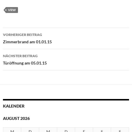
VRW
Beitragsnavigation
VORHERIGER BEITRAG
Zimmerbrand am 01.01.15
NÄCHSTER BEITRAG
Türöffnung am 05.01.15
KALENDER
AUGUST 2026
M
D
M
D
F
S
S