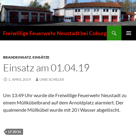
Zum
Inhalt
springen
Suchen
Freiwillige Feuerwehr Neustadt bei Coburg
PRIMÄR
MENÜ
BRANDEINSATZ
,
EINSÄTZE
Einsatz am 01.04.19
1. APRIL 2019
UWE SCHELER
Um 13:49 Uhr wurde die Freiwillige Feuerwehr Neustadt zu
einem Müllkübelbrand auf dem Arnoldplatz alarmiert. Der
qualmende Müllkübel wurde mit 20 l Wasser abgelöscht.
LF 20/16