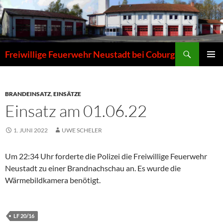
Zum
Inhalt
springen
Suchen
Freiwillige Feuerwehr Neustadt bei Coburg
PRIMÄR
MENÜ
BRANDEINSATZ
,
EINSÄTZE
Einsatz am 01.06.22
1. JUNI 2022
UWE SCHELER
Um 22:34 Uhr forderte die Polizei die Freiwillige Feuerwehr
Neustadt zu einer Brandnachschau an. Es wurde die
Wärmebildkamera benötigt.
LF 20/16