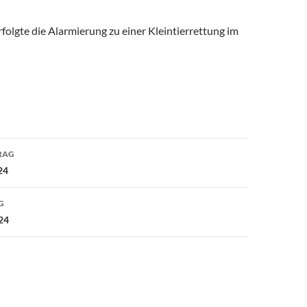
olgte die Alarmierung zu einer Kleintierrettung im
avigation
RAG
24
G
24