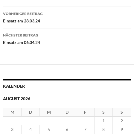
Beitragsnavigation
VORHERIGER BEITRAG
Einsatz am 28.03.24
NÄCHSTER BEITRAG
Einsatz am 06.04.24
KALENDER
AUGUST 2026
M
D
M
D
F
S
S
1
2
3
4
5
6
7
8
9