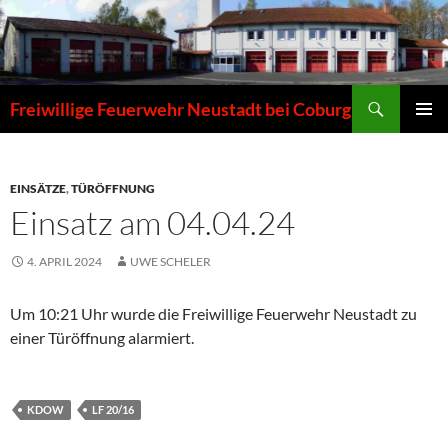
Zum
Inhalt
springen
Suchen
Freiwillige Feuerwehr Neustadt bei Coburg
PRIMÄR
MENÜ
EINSÄTZE
,
TÜRÖFFNUNG
Einsatz am 04.04.24
4. APRIL 2024
UWE SCHELER
Um 10:21 Uhr wurde die Freiwillige Feuerwehr Neustadt zu
einer Türöffnung alarmiert.
KDOW
LF 20/16