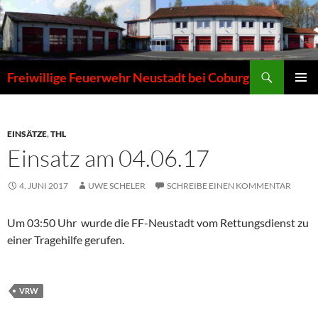
Zum
Inhalt
springen
Suchen
Freiwillige Feuerwehr Neustadt bei Coburg
PRIMÄR
MENÜ
EINSÄTZE
,
THL
Einsatz am 04.06.17
4. JUNI 2017
UWE SCHELER
SCHREIBE EINEN KOMMENTAR
Um 03:50 Uhr wurde die FF-Neustadt vom Rettungsdienst zu
einer Tragehilfe gerufen.
VRW