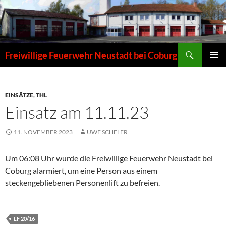
Zum
Inhalt
springen
Suchen
Freiwillige Feuerwehr Neustadt bei Coburg
PRIMÄR
MENÜ
EINSÄTZE
,
THL
Einsatz am 11.11.23
11. NOVEMBER 2023
UWE SCHELER
Um 06:08 Uhr wurde die Freiwillige Feuerwehr Neustadt bei
Coburg alarmiert, um eine Person aus einem
steckengebliebenen Personenlift zu befreien.
LF 20/16